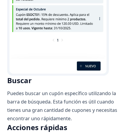
Horarios
Monedas
Entregas
a
domicilio
Recogida
en el
Local
Buscar
Inventario
Puedes buscar un cupón específico utilizando la
barra de búsqueda. Esta función es útil cuando
Cupones
tienes una gran cantidad de cupones y necesitas
¿Qué
encontrar uno rápidamente.
es un
Acciones rápidas
cupón?