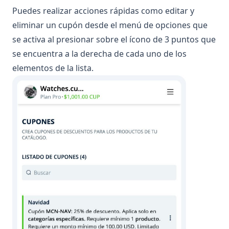
Puedes realizar acciones rápidas como editar y
Listado
eliminar un cupón desde el menú de opciones que
de
se activa al presionar sobre el ícono de 3 puntos que
cupones
se encuentra a la derecha de cada uno de los
elementos de la lista.
Crear
un
nuevo
cupón
Campos
de un
cupón
¿Cómo
el
cliente
aplica