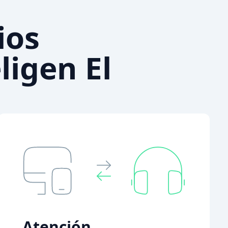
ios
ligen El
Atención